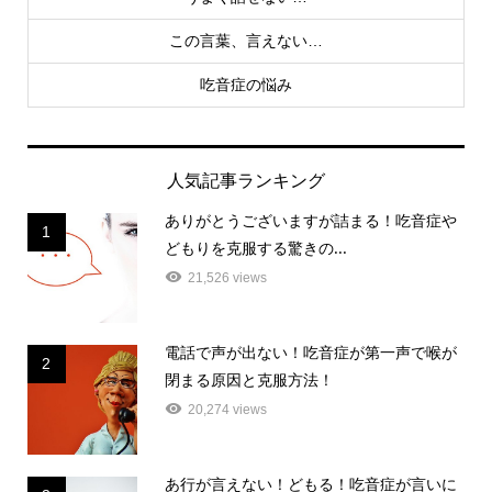
この言葉、言えない…
吃音症の悩み
人気記事ランキング
ありがとうございますが詰まる！吃音症や
1
どもりを克服する驚きの...
21,526 views
電話で声が出ない！吃音症が第一声で喉が
2
閉まる原因と克服方法！
20,274 views
あ行が言えない！どもる！吃音症が言いに