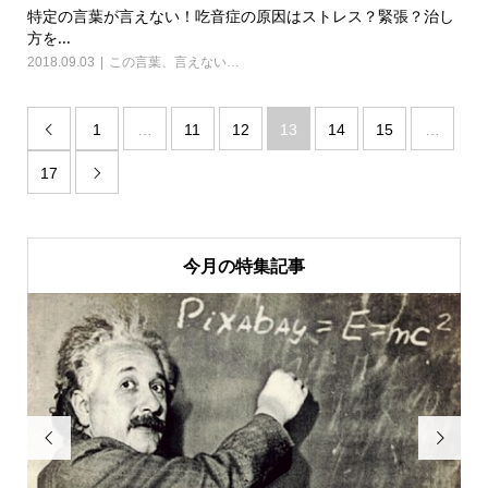
特定の言葉が言えない！吃音症の原因はストレス？緊張？治し
方を...
2018.09.03
この言葉、言えない…
1
…
11
12
13
14
15
…

17

今月の特集記事

