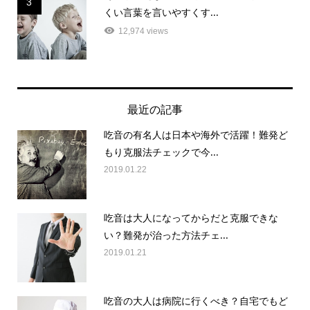
3
くい言葉を言いやすくす...
12,974 views
最近の記事
吃音の有名人は日本や海外で活躍！難発ど
もり克服法チェックで今...
2019.01.22
吃音は大人になってからだと克服できな
い？難発が治った方法チェ...
2019.01.21
吃音の大人は病院に行くべき？自宅でもど