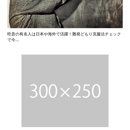
吃音の有名人は日本や海外で活躍！難発どもり克服法チェック
吃音は
で今...
チェ...