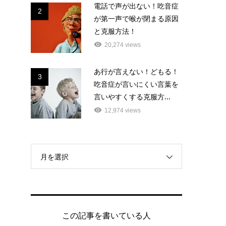
電話で声が出ない！吃音症
2
が第一声で喉が閉まる原因
と克服方法！
20,274 views
あ行が言えない！どもる！
3
吃音症が言いにくい言葉を
言いやすくする克服方...
12,974 views
月を選択
この記事を書いている人