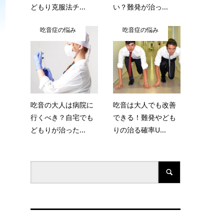
どもり克服法チ...
い？難発が治っ...
吃音症の悩み
吃音症の悩み
吃音の大人は病院に
吃音は大人でも改善
行くべき？自宅でも
できる！難発やども
どもりが治った...
りの治る確率U...