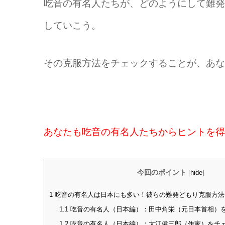
吃音の有名人たちが、どのようにして難発
していこう。
その克服方法をチェックすることが、あな
あなたも吃音の有名人たちからヒントを得
今回のポイント
[
hide
]
1
吃音の有名人は日本にも多い！彼らの難発どもり克服方法
1.1
吃音の有名人（日本編）：田中角栄（元日本首相）
1.2
吃音の有名人（日本編）：大江健三郎（作家）をチ