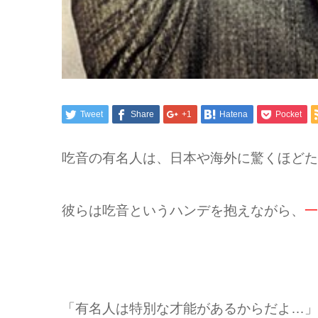
Tweet
Share
+1
Hatena
Pocket
吃音の有名人は、日本や海外に驚くほどた
彼らは吃音というハンデを抱えながら、
一
「有名人は特別な才能があるからだよ…」