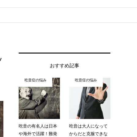
ッ
おすすめ記事
吃音症の悩み
吃音症の悩み
吃音の有名人は日本
吃音は大人になって
や海外で活躍！難発
からだと克服できな