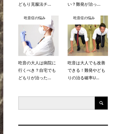
どもり克服法チ...
い？難発が治っ...
吃音症の悩み
吃音症の悩み
吃音の大人は病院に
吃音は大人でも改善
行くべき？自宅でも
できる！難発やども
どもりが治った...
りの治る確率U...