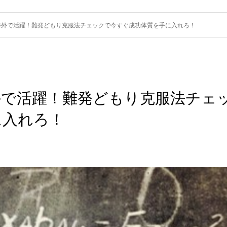
海外で活躍！難発どもり克服法チェックで今すぐ成功体質を手に入れろ！
外で活躍！難発どもり克服法チェ
に入れろ！