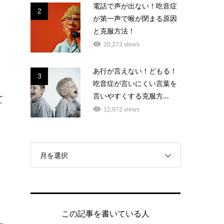
電話で声が出ない！吃音症
2
が第一声で喉が閉まる原因
と克服方法！
20,273 views
あ行が言えない！どもる！
3
吃音症が言いにくい言葉を
言いやすくする克服方...
て
12,972 views
月を選択
この記事を書いている人