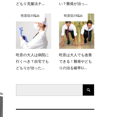
どもり克服法チ...
い？難発が治っ...
吃音症の悩み
吃音症の悩み
吃音の大人は病院に
吃音は大人でも改善
行くべき？自宅でも
できる！難発やども
どもりが治った...
りの治る確率U...