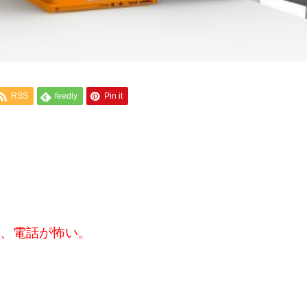
RSS
feedly
Pin it
、電話が怖い。