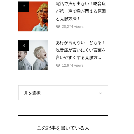
電話で声が出ない！吃音症
2
が第一声で喉が閉まる原因
と克服方法！
20,274 views
あ行が言えない！どもる！
3
吃音症が言いにくい言葉を
言いやすくする克服方...
12,974 views
月を選択
この記事を書いている人