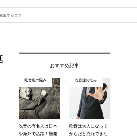
克服するコツ
話
おすすめ記事
吃音症の悩み
吃音症の悩み
吃音の有名人は日本
吃音は大人になって
や海外で活躍！難発
からだと克服できな