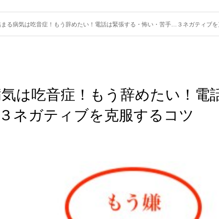
詰まる病気は吃音症！もう辞めたい！電話は緊張する・怖い・苦手…３ネガティブを
病気は吃音症！もう辞めたい！電
…３ネガティブを克服するコツ